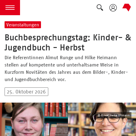
Suche auskla
zum Inhalt springen
Menü öffnen
Veranstaltungen
Buchbesprechungstag: Kinder- &
Jugendbuch - Herbst
Die Referentinnen Almut Runge und Hilke Heimann
stellen auf kompetente und unterhaltsame Weise in
Kurzform Novitäten des Jahres aus dem Bilder-, Kinder-
und Jugendbuchbereich vor.
25. Oktober 2026
© Privat/Heike Ullmann