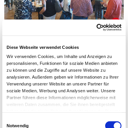
Odens bietet mit seinem Team seit fast 10 Jahren ein
Diese Webseite verwendet Cookies
anspruchsvolles und wohl ausgewähltes Sortiment in der
Wir verwenden Cookies, um Inhalte und Anzeigen zu
Bremer Neustadt an. Daneben hielt die Jury die
personalisieren, Funktionen für soziale Medien anbieten
besondere Ladengestaltung, ihre Verankerung im
zu können und die Zugriffe auf unsere Website zu
Stadtteil sowie den Einsatz der Buchhandlung für die
analysieren. Außerdem geben wir Informationen zu Ihrer
Leseförderung für auszeichnungswürdig. „Dieser Einsatz
Verwendung unserer Website an unsere Partner für
für das Buch in seinen
soziale Medien, Werbung und Analysen weiter. Unsere
Kietz ist beispielhaft“.
Partner führen diese Informationen möglicherweise mit
weiteren Daten zusammen, die Sie ihnen bereitgestellt
haben oder die sie im Rahmen Ihrer Nutzung der Dienste
Zwei weitere mit jeweils 500 Euro dotierte Preise
gesammelt haben.
wurden von der WfB Wirtschaftsförderung Bremen
Einwilligungsauswahl
Weitere Informationen finden Sie in
Notwendig
gestiftet und gehen 2025 an die Lesumer Lesezeit und an