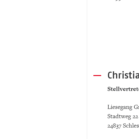
Christi
Stellvertre
Liesegang 
Stadtweg 22
24837 Schle