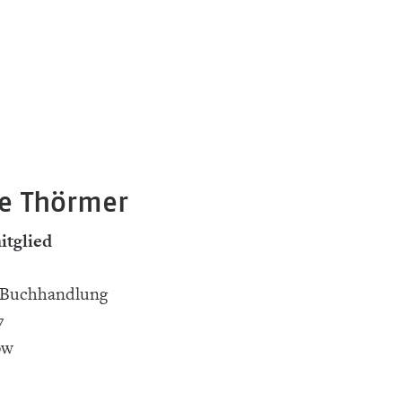
ie Thörmer
itglied
l-Buchhandlung
7
ow