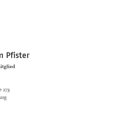
 Pfister
itglied
e 273
urg