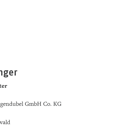
nger
ter
ugendubel GmbH Co. KG
wald