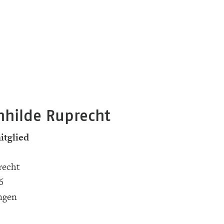
inhilde Ruprecht
itglied
recht
6
ngen