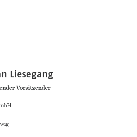
an Liesegang
tender Vorsitzender
GmbH
swig