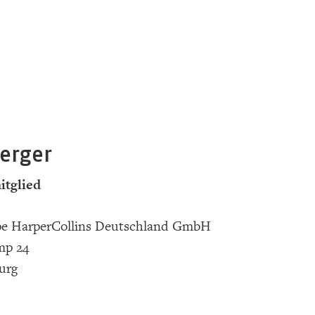
Berger
itglied
pe HarperCollins Deutschland GmbH
mp 24
urg