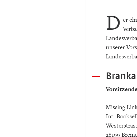
D
er eh
Verba
Landesverba
unserer Vors
Landesverb
Branka
Vorsitzend
Missing Lin
Int. Booksel
Westerstrass
28199 Brem