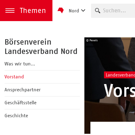
Themen
Suche starten
Nord
zum Inhalt springen
Menü öffnen
Börsenverein
© Pexels
Landesverband Nord
Was wir tun…
Landesverban
Vorstand
Vor
Ansprechpartner
Geschäftsstelle
Geschichte