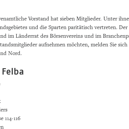
renamtliche Vorstand hat sieben Mitglieder. Unter ihn
ndsgebietes und die Sparten paritätisch vertreten. Der
nd im Länderrat des Börsenvereins und im Branchenp
tandsmitglieder aufnehmen möchten, melden Sie sich bi
and Nord.
 Felba
e
k
lers
e 114-116
en