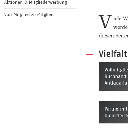
Aktionen & Mitgliederwerbung
V
Von Mitglied zu Mitglied
iele W
werden
diesen Seite
Vielfal
Vollmitglie
Buchhandl
Antiquaria
Partnermit
Dienstleis