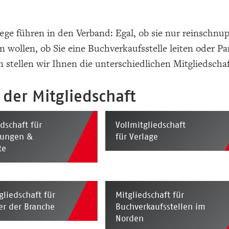
ege führen in den Verband: Egal, ob sie nur reinschnup
 wollen, ob Sie eine Buchverkaufsstelle leiten oder P
n stellen wir Ihnen die unterschiedlichen Mitgliedschaf
t der Mitgliedschaft
dschaft für
Vollmitgliedschaft
ungen &
für Verlage
te
gliedschaft für
Mitgliedschaft für
ter der Branche
Buchverkaufsstellen im
Norden